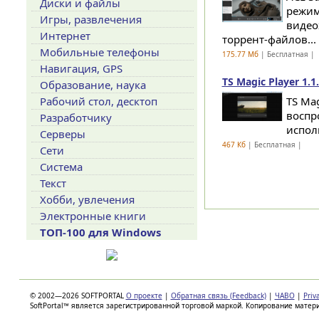
Диски и файлы
режим
Игры, развлечения
видео
Интернет
торрент-файлов...
Мобильные телефоны
175.77 Мб
| Бесплатная |
Навигация, GPS
TS Magic Player 1.1
Образование, наука
Рабочий стол, десктоп
TS Ma
воспр
Разработчику
исполь
Серверы
467 Кб
| Бесплатная |
Сети
Система
Текст
Хобби, увлечения
Электронные книги
ТОП-100 для Windows
© 2002—2026 SOFTPORTAL
О проекте
|
Обратная связь (Feedback)
|
ЧАВО
|
Priv
SoftPortal™ является зарегистрированной торговой маркой. Копирование матер