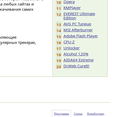
Opera
10
а любых сайтах и
KMPlayer
11
скачивания самих
EVEREST Ultimate
12
Edition
AVG PC Tuneup
13
MSI Afterburner
14
Adobe Flash Player
15
воляющее
CPU-Z
улярных трекерах,
16
Unlocker
17
Alcohol 120%
18
AIDA64 Extreme
19
Dr.Web CureIt!
20
Программы
Статьи
Разработчику