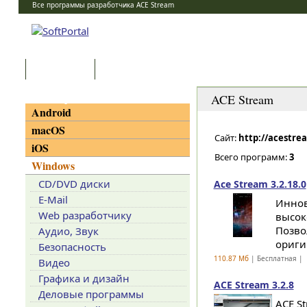
Все программы разработчика ACE Stream
Программы
Статьи
Категории
ACE Stream
Android
macOS
Сайт:
http://acestre
iOS
Всего программ:
3
Windows
CD/DVD диски
Ace Stream 3.2.18.0
E-Mail
Иннов
Web разработчику
высок
Позво
Аудио, Звук
ориги
Безопасность
110.87 Мб
| Бесплатная |
Видео
Графика и дизайн
ACE Stream 3.2.8
Деловые программы
ACE S