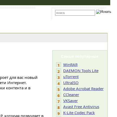
Карта сайта
RSS
Расширенный поиск
Самые популярные
WinRAR
1
DAEMON Tools Lite
2
uTorrent
роет для вас новый
3
ети Интернет.
UltraISO
4
ки контента и в
Adobe Acrobat Reader
5
CCleaner
6
VKSaver
7
Avast Free Antivirus
8
K-Lite Codec Pack
9
, которая позволяет в