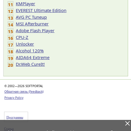
KMPlayer
11
EVEREST Ultimate Edition
12
AVG PC Tuneup
13
MSI Afterburner
14
Adobe Flash Player
15
CPU-Z
16
Unlocker
17
Alcohol 120%
18
AIDA64 Extreme
19
Dr.Web CureIt!
20
© 2002—2026 SOFTPORTAL
Обратная связь (Feedback)
Privacy Policy
Программы
Статьи