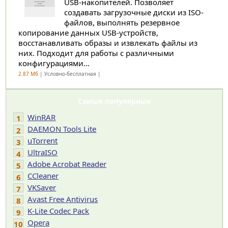
USB-накопителей. Позволяет
создавать загрузочные диски из ISO-
файлов, выполнять резервное
копирование данных USB-устройств,
восстанавливать образы и извлекать файлы из
них. Подходит для работы с различными
конфигурациями...
2.87 Мб
| Условно-бесплатная |
Самые популярные
WinRAR
1
DAEMON Tools Lite
2
uTorrent
3
UltraISO
4
Adobe Acrobat Reader
5
CCleaner
6
VKSaver
7
Avast Free Antivirus
8
K-Lite Codec Pack
9
Opera
10