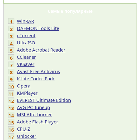
Самые популярные
WinRAR
1
DAEMON Tools Lite
2
uTorrent
3
UltraISO
4
Adobe Acrobat Reader
5
CCleaner
6
VKSaver
7
Avast Free Antivirus
8
K-Lite Codec Pack
9
Opera
10
KMPlayer
11
EVEREST Ultimate Edition
12
AVG PC Tuneup
13
MSI Afterburner
14
Adobe Flash Player
15
CPU-Z
16
Unlocker
17