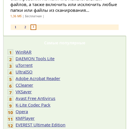
файлов, а также включить или исключить любые
папки или файлы из сканирования...
1,36 Мб
| Бесплатная |
3
1
2
Самые популярные
WinRAR
1
DAEMON Tools Lite
2
uTorrent
3
UltraISO
4
Adobe Acrobat Reader
5
CCleaner
6
VKSaver
7
Avast Free Antivirus
8
K-Lite Codec Pack
9
Opera
10
KMPlayer
11
EVEREST Ultimate Edition
12