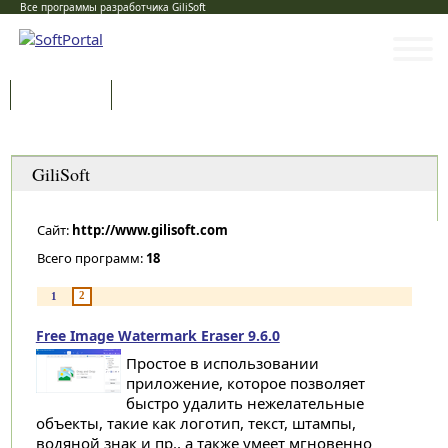
Все программы разработчика GiliSoft
Программы
Статьи
Категории
GiliSoft
Сайт:
http://www.gilisoft.com
Всего программ:
18
2
1
Free Image Watermark Eraser 9.6.0
Простое в использовании
приложение, которое позволяет
быстро удалить нежелательные
объекты, такие как логотип, текст, штампы,
водяной знак и пр., а также умеет мгновенно