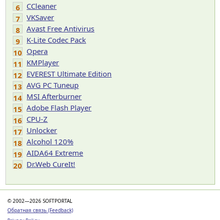
CCleaner
6
VKSaver
7
Avast Free Antivirus
8
K-Lite Codec Pack
9
Opera
10
KMPlayer
11
EVEREST Ultimate Edition
12
AVG PC Tuneup
13
MSI Afterburner
14
Adobe Flash Player
15
CPU-Z
16
Unlocker
17
Alcohol 120%
18
AIDA64 Extreme
19
Dr.Web CureIt!
20
© 2002—2026 SOFTPORTAL
Обратная связь (Feedback)