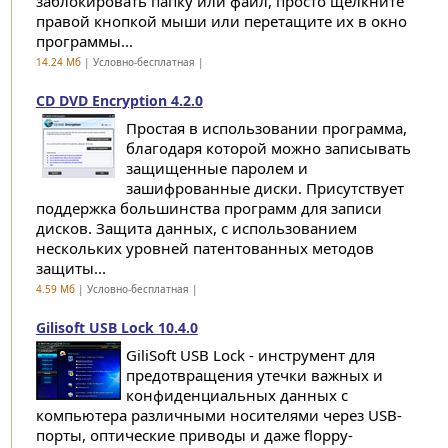
заблокировать папку или файл, просто щелкните
правой кнопкой мыши или перетащите их в окно
программы...
14.24 Мб
| Условно-бесплатная |
CD DVD Encryption 4.2.0
Простая в использовании программа,
благодаря которой можно записывать
защищенные паролем и
зашифрованные диски. Присутствует
поддержка большинства программ для записи
дисков. Защита данных, с использованием
нескольких уровней патентованных методов
защиты...
4.59 Мб
| Условно-бесплатная |
Gilisoft USB Lock 10.4.0
GiliSoft USB Lock - инструмент для
предотвращения утечки важных и
конфиденциальных данных с
компьютера различными носителями через USB-
порты, оптические приводы и даже floppy-