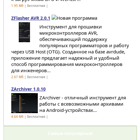
1.95 Мб
| Бесплатная |
ZFlasher AVR 2.0.1
Инструмент для прошивки
микроконтроллеров AVR,
обеспечивающий поддержку
популярных программаторов и работу
через USB Host (OTG). Созданное на базе avrdude,
приложение предлагает надежный и удобный
способ программирования микроконтроллеров
для инженеров...
2.67 Мб
| Бесплатная |
ZArchiver 1.0.10
ZArchiver - отличный инструмент для
работы с всевозможными архивами
на Android-устройствах...
4.64 Мб
| Бесплатная |
Самые популярные