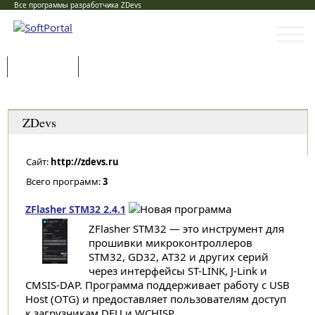
Все программы разработчика ZDevs
Программы
Статьи
Категории
ZDevs
Сайт:
http://zdevs.ru
Всего программ:
3
ZFlasher STM32 2.4.1
ZFlasher STM32 — это инструмент для
прошивки микроконтроллеров
STM32, GD32, AT32 и других серий
через интерфейсы ST-LINK, J-Link и
CMSIS-DAP. Программа поддерживает работу с USB
Host (OTG) и предоставляет пользователям доступ
к загрузчикам DFU и WCHISP...