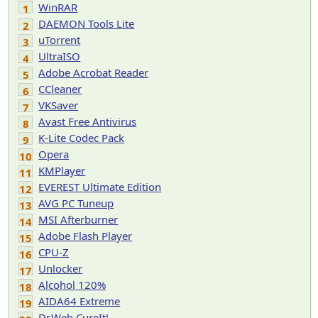
WinRAR
1
DAEMON Tools Lite
2
uTorrent
3
UltraISO
4
Adobe Acrobat Reader
5
CCleaner
6
VKSaver
7
Avast Free Antivirus
8
K-Lite Codec Pack
9
Opera
10
KMPlayer
11
EVEREST Ultimate Edition
12
AVG PC Tuneup
13
MSI Afterburner
14
Adobe Flash Player
15
CPU-Z
16
Unlocker
17
Alcohol 120%
18
AIDA64 Extreme
19
Dr.Web CureIt!