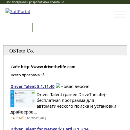
Все программы разработчика OSToto Co.
Программы
Статьи
Категории
OSToto Co.
Сайт:
http://www.drivethelife.com
Всего программ:
3
Driver Talent 8.1.11.40
Driver Talent (ранее DriveTheLife) -
бесплатная программа для
автоматического поиска и установки
драйверов...
23,95 Мб
| Бесплатная |
Driver Talent for Network Card 8.1.3.14