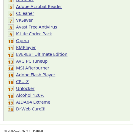
4
Adobe Acrobat Reader
5
CCleaner
6
VKSaver
7
Avast Free Antivirus
8
K-Lite Codec Pack
9
Opera
10
KMPlayer
11
EVEREST Ultimate Edition
12
AVG PC Tuneup
13
MSI Afterburner
14
Adobe Flash Player
15
CPU-Z
16
Unlocker
17
Alcohol 120%
18
AIDA64 Extreme
19
Dr.Web CureIt!
20
© 2002—2026 SOFTPORTAL