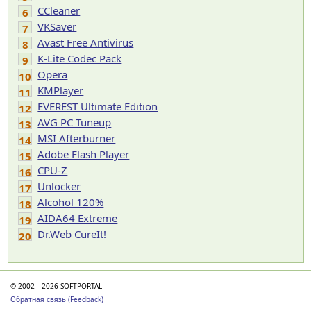
CCleaner
6
VKSaver
7
Avast Free Antivirus
8
K-Lite Codec Pack
9
Opera
10
KMPlayer
11
EVEREST Ultimate Edition
12
AVG PC Tuneup
13
MSI Afterburner
14
Adobe Flash Player
15
CPU-Z
16
Unlocker
17
Alcohol 120%
18
AIDA64 Extreme
19
Dr.Web CureIt!
20
© 2002—2026 SOFTPORTAL
Обратная связь (Feedback)