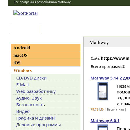
Все программы разработчика Mathway
Программы
Статьи
Категории
Mathway
Android
macOS
Сайт:
https://www.
iOS
Всего программ:
2
Windows
CD/DVD диски
Mathway 5.14.2 для
E-Mail
Незам
Web разработчику
помощ
задан
Аудио, Звук
и нажа
Безопасность
78.72 Мб
| Бесплатная |
Видео
Графика и дизайн
Mathway 6.0.1
Деловые программы
Прост