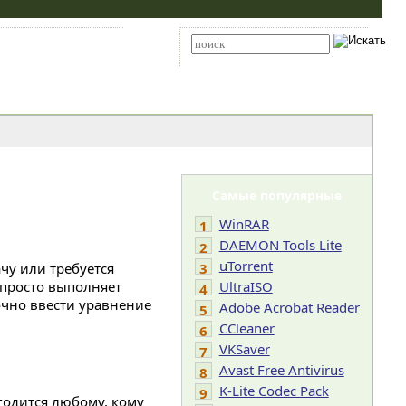
Карта сайта
RSS
Расширенный поиск
Самые популярные
WinRAR
1
DAEMON Tools Lite
2
uTorrent
чу или требуется
3
просто выполняет
UltraISO
4
очно ввести уравнение
Adobe Acrobat Reader
5
CCleaner
6
VKSaver
7
Avast Free Antivirus
8
K-Lite Codec Pack
9
годится любому, кому