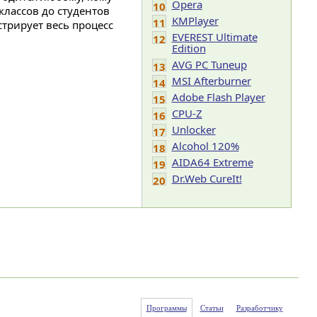
Opera
10
классов до студентов
KMPlayer
11
трирует весь процесс
EVEREST Ultimate
12
Edition
AVG PC Tuneup
13
MSI Afterburner
14
Adobe Flash Player
15
CPU-Z
16
Unlocker
17
Alcohol 120%
18
AIDA64 Extreme
19
Dr.Web CureIt!
20
Программы
Статьи
Разработчику