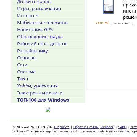
Диски и файлы
прихо
Игры, развлечения
инсти
Интернет
решен
Мобильные телефоны
23.07 Мб
| Бесплатная |
Навигация, GPS
Образование, наука
Рабочий стол, десктоп
Разработчику
Серверы
Сети
Система
Текст
Хобби, увлечения
Электронные книги
ТОП-100 для Windows
© 2002—2026 SOFTPORTAL
О проекте
|
Обратная связь (Feedback)
|
ЧАВО
|
Priv
SoftPortal™ является зарегистрированной торговой маркой. Копирование матер