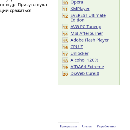
Opera
10
нг и др. Присутствуют
KMPlayer
11
щий сражаться
EVEREST Ultimate
12
Edition
AVG PC Tuneup
13
MSI Afterburner
14
Adobe Flash Player
15
CPU-Z
16
Unlocker
17
Alcohol 120%
18
AIDA64 Extreme
19
Dr.Web CureIt!
20
Программы
Статьи
Разработчику