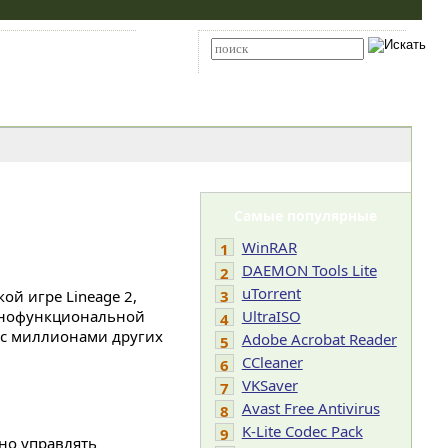
Карта сайта
RSS
Расширенный поиск
Самые популярные
WinRAR
1
DAEMON Tools Lite
2
uTorrent
й игре Lineage 2,
3
олнофункциональной
UltraISO
4
 с миллионами других
Adobe Acrobat Reader
5
CCleaner
6
VKSaver
7
Avast Free Antivirus
8
K-Lite Codec Pack
9
но управлять