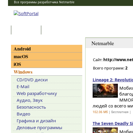
Все программы разработчика Netmarble
Программы
Статьи
Категории
Netmarble
Android
macOS
Сайт:
http://www.ne
iOS
Всего программ:
2
Windows
CD/DVD диски
Lineage 2: Revoluti
E-Mail
Мобил
Web разработчику
благо
MMORP
Аудио, Звук
людей со всего ми
Безопасность
102.06 Мб
| Бесплатная |
Видео
Графика и дизайн
The Seven Deadly Si
Деловые программы
Мобил