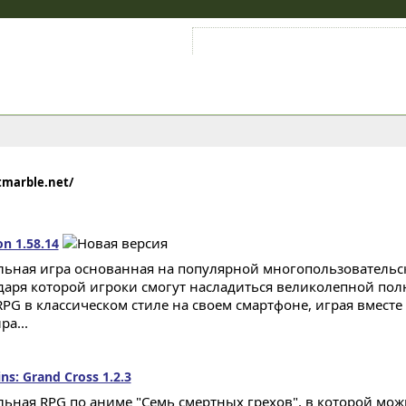
Войти на аккаунт
Зарегистрироваться
tmarble.net/
on 1.58.14
ьная игра основанная на популярной многопользовательско
даря которой игроки смогут насладиться великолепной п
G в классическом стиле на своем смартфоне, играя вместе
ра...
ns: Grand Cross 1.2.3
ьная RPG по аниме "Семь смертных грехов", в которой мож