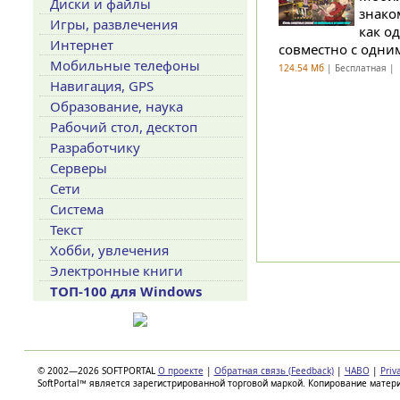
Диски и файлы
знако
Игры, развлечения
как о
Интернет
совместно с одни
Мобильные телефоны
124.54 Мб
| Бесплатная |
Навигация, GPS
Образование, наука
Рабочий стол, десктоп
Разработчику
Серверы
Сети
Система
Текст
Хобби, увлечения
Электронные книги
ТОП-100 для Windows
© 2002—2026 SOFTPORTAL
О проекте
|
Обратная связь (Feedback)
|
ЧАВО
|
Priv
SoftPortal™ является зарегистрированной торговой маркой. Копирование матер