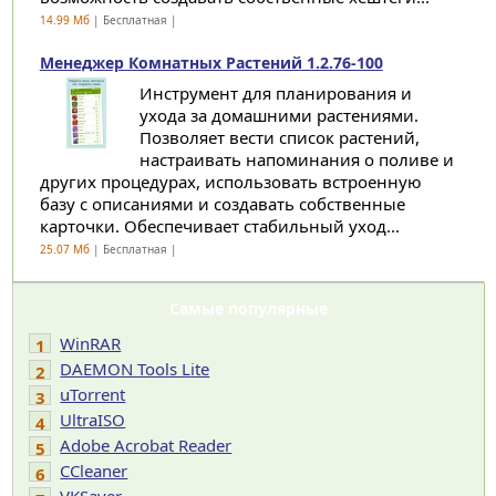
14.99 Мб
| Бесплатная |
Менеджер Комнатных Растений 1.2.76-100
Инструмент для планирования и
ухода за домашними растениями.
Позволяет вести список растений,
настраивать напоминания о поливе и
других процедурах, использовать встроенную
базу с описаниями и создавать собственные
карточки. Обеспечивает стабильный уход...
25.07 Мб
| Бесплатная |
Самые популярные
WinRAR
1
DAEMON Tools Lite
2
uTorrent
3
UltraISO
4
Adobe Acrobat Reader
5
CCleaner
6