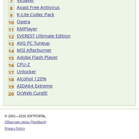
VKSaver
7
Avast Free Antivirus
8
K-Lite Codec Pack
9
Opera
10
KMPlayer
11
EVEREST Ultimate Edition
12
AVG PC Tuneup
13
MSI Afterburner
14
Adobe Flash Player
15
CPU-Z
16
Unlocker
17
Alcohol 120%
18
AIDA64 Extreme
19
Dr.Web CureIt!
20
© 2002—2026 SOFTPORTAL
Обратная связь (Feedback)
Privacy Policy