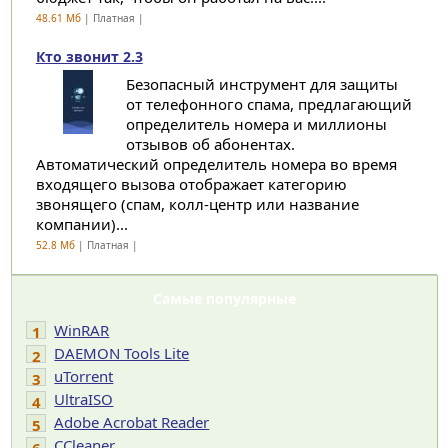
48.61 Мб
| Платная |
Кто звонит 2.3
Безопасный инструмент для защиты
от телефонного спама, предлагающий
определитель номера и миллионы
отзывов об абонентах.
Автоматический определитель номера во время
входящего вызова отображает категорию
звонящего (спам, колл-центр или название
компании)...
52.8 Мб
| Платная |
Самые популярные
WinRAR
1
DAEMON Tools Lite
2
uTorrent
3
UltraISO
4
Adobe Acrobat Reader
5
CCleaner