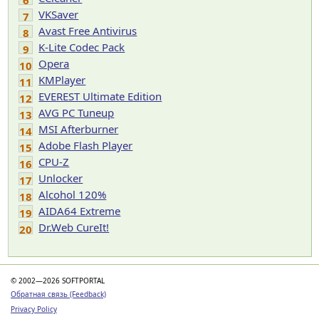
6
VKSaver
7
Avast Free Antivirus
8
K-Lite Codec Pack
9
Opera
10
KMPlayer
11
EVEREST Ultimate Edition
12
AVG PC Tuneup
13
MSI Afterburner
14
Adobe Flash Player
15
CPU-Z
16
Unlocker
17
Alcohol 120%
18
AIDA64 Extreme
19
Dr.Web CureIt!
20
© 2002—2026 SOFTPORTAL
Обратная связь (Feedback)
Privacy Policy