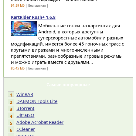
91,59 Мб
| Бесплатная |
KartRider Rush+ 1.6.8
Мобильные гонки на картингах для
Android, в которых доступны
суперскоростные автомобили разных
модификаций, имеется более 45 гоночных трасс с
крутыми виражами и многочисленными
препятствиями, разнообразные игровые режимы
и можно играть вместе с друзьями...
80,45 Мб
| Бесплатная |
Самые популярные
WinRAR
1
DAEMON Tools Lite
2
uTorrent
3
UltraISO
4
Adobe Acrobat Reader
5
CCleaner
6