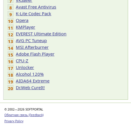
VKSaver
7
Avast Free Antivirus
8
K-Lite Codec Pack
9
Opera
10
KMPlayer
11
EVEREST Ultimate Edition
12
AVG PC Tuneup
13
MSI Afterburner
14
Adobe Flash Player
15
CPU-Z
16
Unlocker
17
Alcohol 120%
18
AIDA64 Extreme
19
Dr.Web CureIt!
20
© 2002—2026 SOFTPORTAL
Обратная связь (Feedback)
Privacy Policy