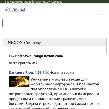
Все программы разработчика NEXON Company
Программы
Статьи
Категории
NEXON Company
Сайт:
https://durango.nexon.com/
Всего программ:
2
Darkness Rises 1.56.1
Уникальный ролевой экшн для
мобильных смартфонов и планшетов
под управлением ОС Android с
потрясающей графикой, оригинальным игровым
процессом и напряжёнными сражениями с
боссами. Задача игрока - дать отпор силам тьмы и
стать новой надеждой человечества...