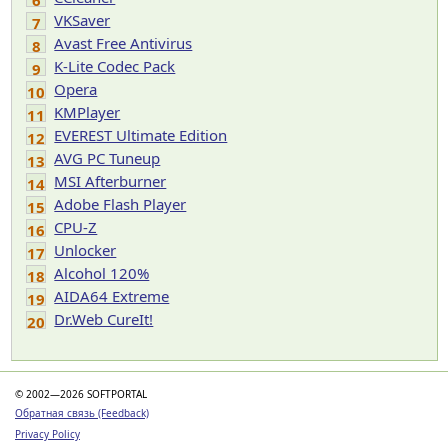
6
VKSaver
7
Avast Free Antivirus
8
K-Lite Codec Pack
9
Opera
10
KMPlayer
11
EVEREST Ultimate Edition
12
AVG PC Tuneup
13
MSI Afterburner
14
Adobe Flash Player
15
CPU-Z
16
Unlocker
17
Alcohol 120%
18
AIDA64 Extreme
19
Dr.Web CureIt!
20
© 2002—2026 SOFTPORTAL
Обратная связь (Feedback)
Privacy Policy