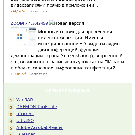
видеозаписями прямо в приложении...
244,14 Мб
| Бесплатная |
ZOOM 7.1.5.43453
Мощный сервис для проведения
видеоконференций. Имеется
интегрированное HD-видео и аудио
для конференций, функция
демонстрации экрана (screensharing), встроенный
чат, возможность записывать урок как на ПК, так и
в облако, сквозное шифрование конференций...
167,85 Мб
| Бесплатная |
Самые популярные
WinRAR
1
DAEMON Tools Lite
2
uTorrent
3
UltraISO
4
Adobe Acrobat Reader
5
CCleaner