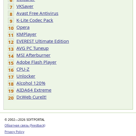
6
VKSaver
7
Avast Free Antivirus
8
K-Lite Codec Pack
9
Opera
10
KMPlayer
11
EVEREST Ultimate Edition
12
AVG PC Tuneup
13
MSI Afterburner
14
Adobe Flash Player
15
CPU-Z
16
Unlocker
17
Alcohol 120%
18
AIDA64 Extreme
19
Dr.Web CureIt!
20
© 2002—2026 SOFTPORTAL
Обратная связь (Feedback)
Privacy Policy