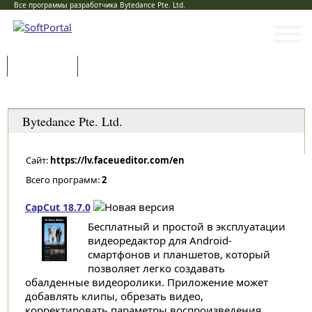
Все программы разработчика Bytedance Pte. Ltd.
Программы
Статьи
Категории
Bytedance Pte. Ltd.
Сайт:
https://lv.faceueditor.com/en
Всего программ:
2
CapCut 18.7.0
Бесплатный и простой в эксплуатации
видеоредактор для Android-
смартфонов и планшетов, который
позволяет легко создавать
обалденные видеоролики. Приложение может
добавлять клипы, обрезать видео,
корректировать параметры воспроизведения,