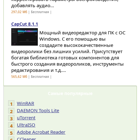
добавлять аудио...
297,02 Мб
| Бесплатная |
CapCut 8.1.1
Мощный видеоредактор для ПК с ОС
Windows. С его помощью вы
создадите высококачественные
видеоролики без лишних усилий. Присутствует
богатая библиотека готовых компонентов для
быстрого создания видеороликов, инструменты
редактирования и т.д....
565,62 Мб
| Бесплатная |
Самые популярные
WinRAR
1
DAEMON Tools Lite
2
uTorrent
3
UltraISO
4
Adobe Acrobat Reader
5
CCleaner