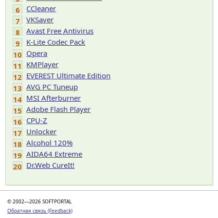
CCleaner
6
VKSaver
7
Avast Free Antivirus
8
K-Lite Codec Pack
9
Opera
10
KMPlayer
11
EVEREST Ultimate Edition
12
AVG PC Tuneup
13
MSI Afterburner
14
Adobe Flash Player
15
CPU-Z
16
Unlocker
17
Alcohol 120%
18
AIDA64 Extreme
19
Dr.Web CureIt!
20
© 2002—2026 SOFTPORTAL
Обратная связь (Feedback)