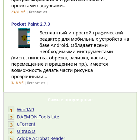
проектами с друзьями...
23,31 Мб
| Бесплатная |
Pocket Paint 2.7.3
Бесплатный и простой графический
редактор для мобильных устройств на
базе Android. Обладает всеми
необходимыми инструментами
(кисть, пипетка, обрезка, заливка, ластик,
перемещение и вращение и пр.), имеется
возможность делать части рисунка
прозрачными...
3,18 Мб
| Бесплатная |
Самые популярные
WinRAR
1
DAEMON Tools Lite
2
uTorrent
3
UltraISO
4
Adobe Acrobat Reader
5