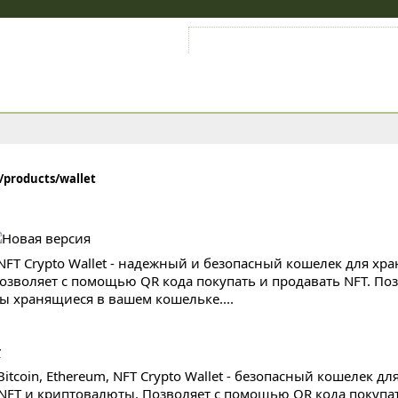
Войти на аккаунт
Зарегистрироваться
o/products/wallet
: NFT Crypto Wallet - надежный и безопасный кошелек для х
Позволяет с помощью QR кода покупать и продавать NFT. По
ы хранящиеся в вашем кошельке....
r
 Bitcoin, Ethereum, NFT Crypto Wallet - безопасный кошелек 
NFT и криптовалюты. Позволяет с помощью QR кода покупать