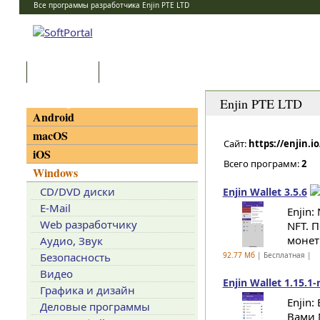
Все программы разработчика Enjin PTE LTD
Программы
Статьи
Категории
Enjin PTE LTD
Android
macOS
Сайт:
https://enjin.i
iOS
Всего программ:
2
Windows
CD/DVD диски
Enjin Wallet 3.5.6
E-Mail
Enjin
Web разработчику
NFT. 
монет
Аудио, Звук
Безопасность
92.77 Мб
| Бесплатная |
Видео
Enjin Wallet 1.15.1-
Графика и дизайн
Enjin:
Деловые программы
Вами 