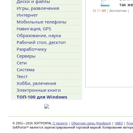
Диски и файлы
так ж
Игры, развлечения
32.11 Мб
| Бесплатная |
Интернет
Мобильные телефоны
Навигация, GPS
Образование, наука
Рабочий стол, десктоп
Разработчику
Серверы
Сети
Система
Текст
Хобби, увлечения
Электронные книги
ТОП-100 для Windows
© 2002—2026 SOFTPORTAL
О проекте
|
Обратная связь (Feedback)
|
ЧАВО
|
Priv
SoftPortal™ является зарегистрированной торговой маркой. Копирование матер