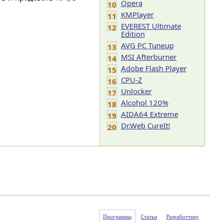
Opera
10
KMPlayer
11
EVEREST Ultimate
12
Edition
AVG PC Tuneup
13
MSI Afterburner
14
Adobe Flash Player
15
CPU-Z
16
Unlocker
17
Alcohol 120%
18
AIDA64 Extreme
19
Dr.Web CureIt!
20
Программы
Статьи
Разработчику