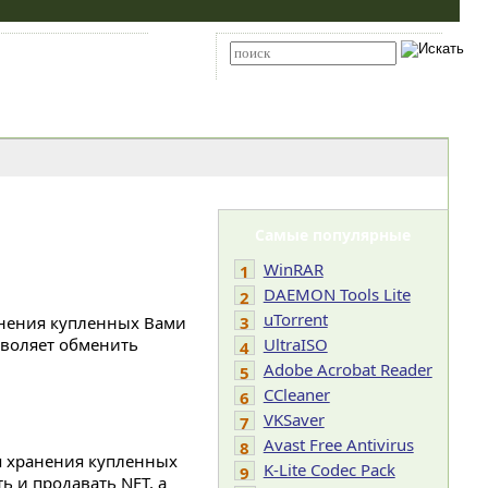
Карта сайта
RSS
Расширенный поиск
Самые популярные
WinRAR
1
DAEMON Tools Lite
2
uTorrent
ранения купленных Вами
3
зволяет обменить
UltraISO
4
Adobe Acrobat Reader
5
CCleaner
6
VKSaver
7
Avast Free Antivirus
8
для хранения купленных
K-Lite Codec Pack
9
 и продавать NFT, а