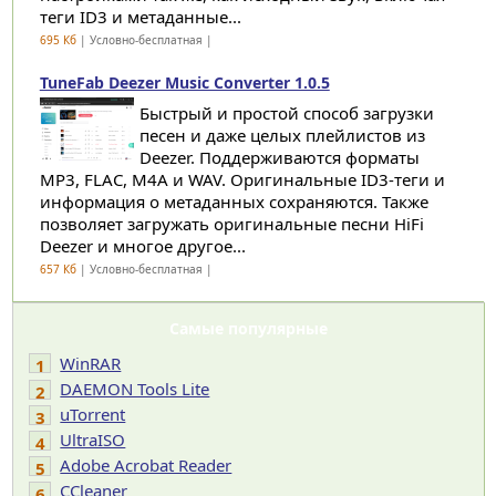
теги ID3 ​​и метаданные...
695 Кб
| Условно-бесплатная |
TuneFab Deezer Music Converter 1.0.5
Быстрый и простой способ загрузки
песен и даже целых плейлистов из
Deezer. Поддерживаются форматы
MP3, FLAC, M4A и WAV. Оригинальные ID3-теги и
информация о метаданных сохраняются. Также
позволяет загружать оригинальные песни HiFi
Deezer и многое другое...
657 Кб
| Условно-бесплатная |
Самые популярные
WinRAR
1
DAEMON Tools Lite
2
uTorrent
3
UltraISO
4
Adobe Acrobat Reader
5
CCleaner
6