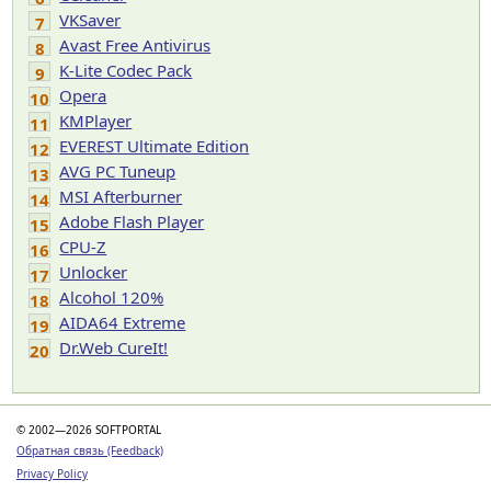
VKSaver
7
Avast Free Antivirus
8
K-Lite Codec Pack
9
Opera
10
KMPlayer
11
EVEREST Ultimate Edition
12
AVG PC Tuneup
13
MSI Afterburner
14
Adobe Flash Player
15
CPU-Z
16
Unlocker
17
Alcohol 120%
18
AIDA64 Extreme
19
Dr.Web CureIt!
20
© 2002—2026 SOFTPORTAL
Обратная связь (Feedback)
Privacy Policy