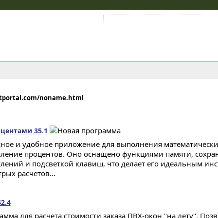
Войти на аккаунт
Зарегистрироваться
ftportal.com/noname.html
оцентами 35.1
ное и удобное приложение для выполнения математических
ление процентов. Оно оснащено функциями памяти, сохра
лений и подсветкой клавиш, что делает его идеальным ин
рых расчетов...
2.4
амма для расчета стоимости заказа ПВХ-окон "на лету". Позв