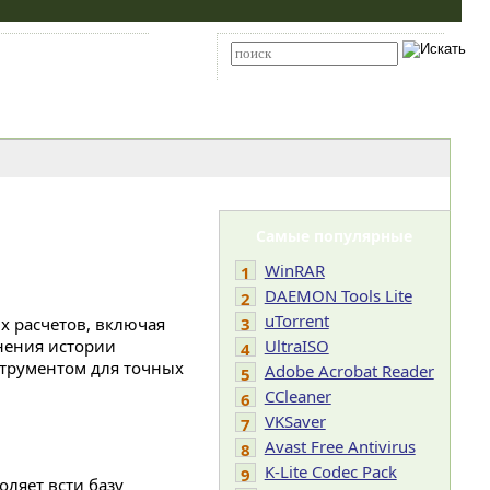
Карта сайта
RSS
Расширенный поиск
Самые популярные
WinRAR
1
DAEMON Tools Lite
2
uTorrent
 расчетов, включая
3
нения истории
UltraISO
4
струментом для точных
Adobe Acrobat Reader
5
CCleaner
6
VKSaver
7
Avast Free Antivirus
8
K-Lite Codec Pack
9
оляет всти базу