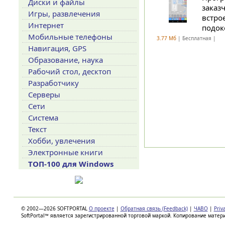
Диски и файлы
заказ
Игры, развлечения
встро
Интернет
подок
Мобильные телефоны
3.77 Мб
| Бесплатная |
Навигация, GPS
Образование, наука
Рабочий стол, десктоп
Разработчику
Серверы
Сети
Система
Текст
Хобби, увлечения
Электронные книги
ТОП-100 для Windows
© 2002—2026 SOFTPORTAL
О проекте
|
Обратная связь (Feedback)
|
ЧАВО
|
Priv
SoftPortal™ является зарегистрированной торговой маркой. Копирование матер