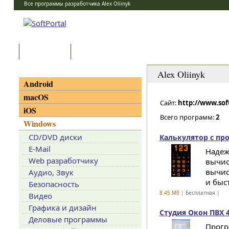
Все программы разработчика Alex Oliinyk
Программы
Статьи
Категории
Alex Oliinyk
Android
macOS
Сайт:
http://www.so
iOS
Всего программ:
2
Windows
CD/DVD диски
Калькулятор с пр
E-Mail
Надеж
Web разработчику
вычис
вычис
Аудио, Звук
и быст
Безопасность
8.45 Мб
| Бесплатная |
Видео
Графика и дизайн
Студия Окон ПВХ 4
Деловые программы
Прогр