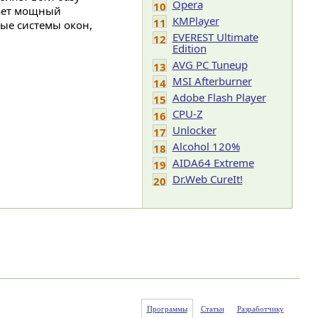
Opera
10
чает мощный
KMPlayer
11
ые системы окон,
EVEREST Ultimate
12
Edition
AVG PC Tuneup
13
MSI Afterburner
14
Adobe Flash Player
15
CPU-Z
16
Unlocker
17
Alcohol 120%
18
AIDA64 Extreme
19
Dr.Web CureIt!
20
Программы
Статьи
Разработчику