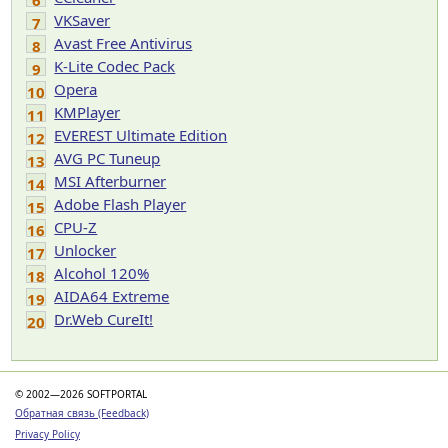
6
VKSaver
7
Avast Free Antivirus
8
K-Lite Codec Pack
9
Opera
10
KMPlayer
11
EVEREST Ultimate Edition
12
AVG PC Tuneup
13
MSI Afterburner
14
Adobe Flash Player
15
CPU-Z
16
Unlocker
17
Alcohol 120%
18
AIDA64 Extreme
19
Dr.Web CureIt!
20
© 2002—2026 SOFTPORTAL
Обратная связь (Feedback)
Privacy Policy