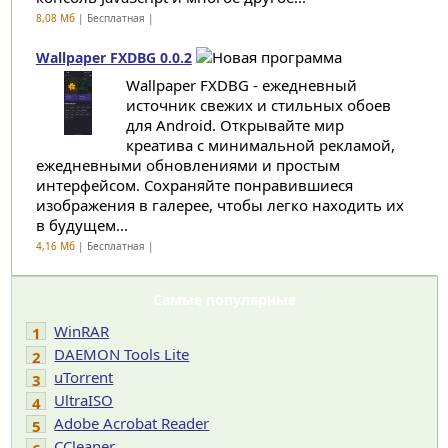
8,08 Мб
| Бесплатная |
Wallpaper FXDBG 0.0.2
Wallpaper FXDBG - ежедневный
источник свежих и стильных обоев
для Android. Открывайте мир
креатива с минимальной рекламой,
ежедневными обновлениями и простым
интерфейсом. Сохраняйте понравившиеся
изображения в галерее, чтобы легко находить их
в будущем...
4,16 Мб
| Бесплатная |
Самые популярные
WinRAR
1
DAEMON Tools Lite
2
uTorrent
3
UltraISO
4
Adobe Acrobat Reader
5
CCleaner