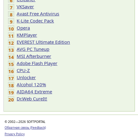
6
VKSaver
7
Avast Free Antivirus
8
K-Lite Codec Pack
9
Opera
10
KMPlayer
11
EVEREST Ultimate Edition
12
AVG PC Tuneup
13
MSI Afterburner
14
Adobe Flash Player
15
CPU-Z
16
Unlocker
17
Alcohol 120%
18
AIDA64 Extreme
19
Dr.Web CureIt!
20
© 2002—2026 SOFTPORTAL
Обратная связь (Feedback)
Privacy Policy