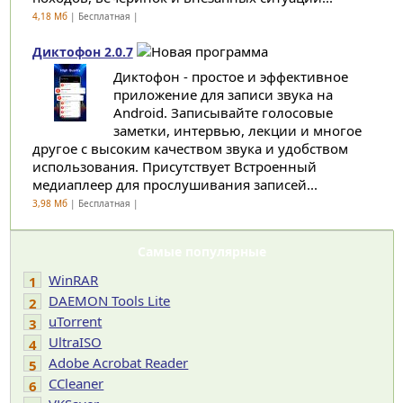
4,18 Мб
| Бесплатная |
Диктофон 2.0.7
Диктофон - простое и эффективное
приложение для записи звука на
Android. Записывайте голосовые
заметки, интервью, лекции и многое
другое с высоким качеством звука и удобством
использования. Присутствует Встроенный
медиаплеер для прослушивания записей...
3,98 Мб
| Бесплатная |
Самые популярные
WinRAR
1
DAEMON Tools Lite
2
uTorrent
3
UltraISO
4
Adobe Acrobat Reader
5
CCleaner
6