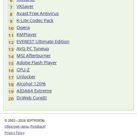
6
VKSaver
7
Avast Free Antivirus
8
K-Lite Codec Pack
9
Opera
10
KMPlayer
11
EVEREST Ultimate Edition
12
AVG PC Tuneup
13
MSI Afterburner
14
Adobe Flash Player
15
CPU-Z
16
Unlocker
17
Alcohol 120%
18
AIDA64 Extreme
19
Dr.Web CureIt!
20
© 2002—2026 SOFTPORTAL
Обратная связь (Feedback)
Privacy Policy