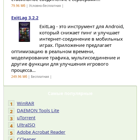
79.96 Мб
| Условно-бесплатная |
ExitLag 3.2.2
ExitLag - это инструмент для Android,
который снижает пинг и улучшает
интернет-соединение в мобильных
играх. Приложение предлагает
оптимизацию в реальном времени,
моделирование трафика, мультисоединение и
другие функции для улучшения игрового
процесса...
249.96 Мб
| Бесплатная |
Самые популярные
WinRAR
1
DAEMON Tools Lite
2
uTorrent
3
UltraISO
4
Adobe Acrobat Reader
5
CCleaner