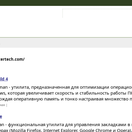
Войти на аккаунт
Зарегистрироваться
s
tertech.com/
ld 4
man - утилита, предназначенная для оптимизации операцио
ws, которая увеличивает скорость и стабильность работы П
ождая оперативную память и тонко настраивая множество п
ная |
e
an - функциональная утилита для управления закладками в
рах (Mozilla Firefox, Internet Explorer, Google Chrome и Opera