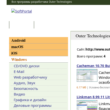
Все программы разработчика Outer Technologies
Программы
Статьи
Категории
Outer Technologie
Android
macOS
Сайт:
http://www.ou
iOS
Всего программ:
4
Windows
CD/DVD диски
Cacheman 10.70 Bui
E-Mail
Cache
Web разработчику
Windo
освоб
Аудио, Звук
6.17 Мб
| Условно-бесплат
Безопасность
Видео
Linkman 8.99.11 Lit
Графика и дизайн
Linkm
Деловые программы
браузе