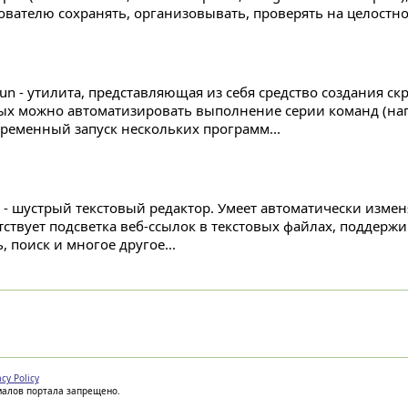
ователю сохранять, организовывать, проверять на целостнос
run - утилита, представляющая из себя средство создания с
ых можно автоматизировать выполнение серии команд (на
ременный запуск нескольких программ...
z - шустрый текстовый редактор. Умеет автоматически изменя
тствует подсветка веб-ссылок в текстовых файлах, поддержи
, поиск и многое другое...
acy Policy
иалов портала запрещено.