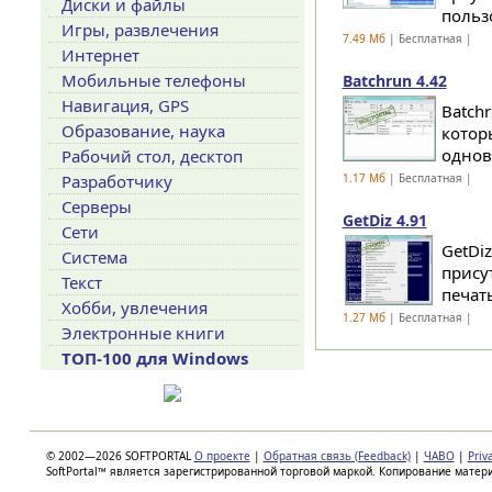
Диски и файлы
польз
Игры, развлечения
7.49 Мб
| Бесплатная |
Интернет
Мобильные телефоны
Batchrun 4.42
Навигация, GPS
Batch
Образование, наука
котор
однов
Рабочий стол, десктоп
Разработчику
1.17 Мб
| Бесплатная |
Серверы
GetDiz 4.91
Сети
GetDi
Система
прису
Текст
печать
Хобби, увлечения
1.27 Мб
| Бесплатная |
Электронные книги
ТОП-100 для Windows
© 2002—2026 SOFTPORTAL
О проекте
|
Обратная связь (Feedback)
|
ЧАВО
|
Priv
SoftPortal™ является зарегистрированной торговой маркой. Копирование матер