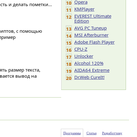
Opera
10
ть и делать пометки...
KMPlayer
11
EVEREST Ultimate
12
Edition
AVG PC Tuneup
13
криптов, с помощью
MSI Afterburner
14
пример
Adobe Flash Player
15
CPU-Z
16
Unlocker
17
Alcohol 120%
18
ть размер текста,
AIDA64 Extreme
19
вается вывод на
Dr.Web CureIt!
20
Программы
Статьи
Разработчику