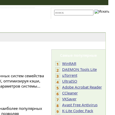
Карта сайта
RSS
Расширенный поиск
Самые популярные
WinRAR
1
DAEMON Tools Lite
2
uTorrent
нных систем семейства
3
К, оптимизируя кэши,
UltraISO
4
араметров системы...
Adobe Acrobat Reader
5
CCleaner
6
VKSaver
7
Avast Free Antivirus
8
 наиболее популярных
K-Lite Codec Pack
9
), позволяя