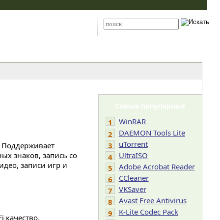
Карта сайта
RSS
Расширенный поиск
Самые популярные
WinRAR
1
DAEMON Tools Lite
2
uTorrent
. Поддерживает
3
ых знаков, запись со
UltraISO
4
део, записи игр и
Adobe Acrobat Reader
5
CCleaner
6
VKSaver
7
Avast Free Antivirus
8
K-Lite Codec Pack
9
 качество,