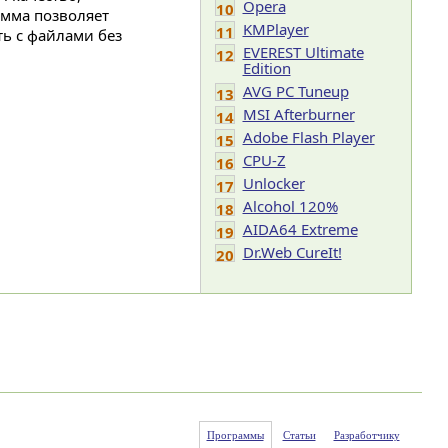
Opera
10
амма позволяет
KMPlayer
11
ть с файлами без
EVEREST Ultimate
12
Edition
AVG PC Tuneup
13
MSI Afterburner
14
Adobe Flash Player
15
CPU-Z
16
Unlocker
17
Alcohol 120%
18
AIDA64 Extreme
19
Dr.Web CureIt!
20
Программы
Статьи
Разработчику