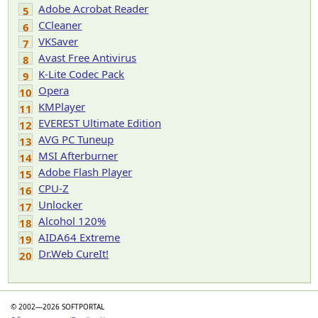
Adobe Acrobat Reader
5
CCleaner
6
VKSaver
7
Avast Free Antivirus
8
K-Lite Codec Pack
9
Opera
10
KMPlayer
11
EVEREST Ultimate Edition
12
AVG PC Tuneup
13
MSI Afterburner
14
Adobe Flash Player
15
CPU-Z
16
Unlocker
17
Alcohol 120%
18
AIDA64 Extreme
19
Dr.Web CureIt!
20
© 2002—2026 SOFTPORTAL