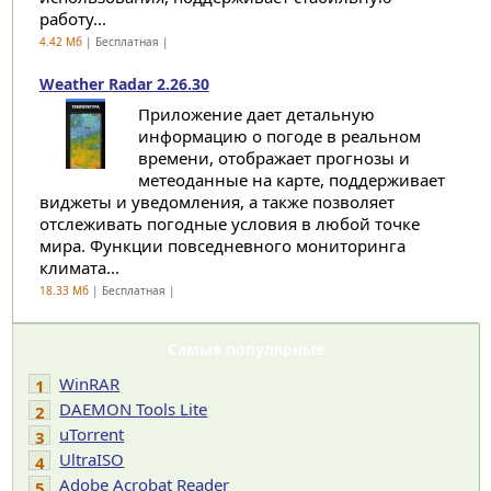
работу...
4.42 Мб
| Бесплатная |
Weather Radar 2.26.30
Приложение дает детальную
информацию о погоде в реальном
времени, отображает прогнозы и
метеоданные на карте, поддерживает
виджеты и уведомления, а также позволяет
отслеживать погодные условия в любой точке
мира. Функции повседневного мониторинга
климата...
18.33 Мб
| Бесплатная |
Самые популярные
WinRAR
1
DAEMON Tools Lite
2
uTorrent
3
UltraISO
4
Adobe Acrobat Reader
5