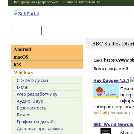
Все программы разработчика BBC Studios Distribution Ltd.
Программы
Статьи
Категории
BBC Studios Distri
Android
macOS
Сайт:
https://www.b
iOS
Всего программ:
2
Windows
CD/DVD диски
Hey Duggee 1.3.1
E-Mail
Прило
Web разработчику
постр
оформ
Аудио, Звук
собирает персона
Безопасность
50.69 Мб
| Бесплатная |
Видео
Графика и дизайн
BBC: World News & S
Деловые программы
Мульт