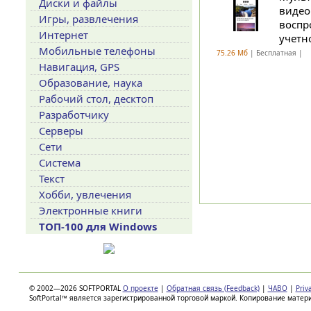
Диски и файлы
видео
Игры, развлечения
воспр
Интернет
учетн
Мобильные телефоны
75.26 Мб
| Бесплатная |
Навигация, GPS
Образование, наука
Рабочий стол, десктоп
Разработчику
Серверы
Сети
Система
Текст
Хобби, увлечения
Электронные книги
ТОП-100 для Windows
© 2002—2026 SOFTPORTAL
О проекте
|
Обратная связь (Feedback)
|
ЧАВО
|
Priv
SoftPortal™ является зарегистрированной торговой маркой. Копирование матер