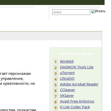
Карта сайта
RSS
Расширенный поиск
Самые популярные
WinRAR
1
DAEMON Tools Lite
2
uTorrent
гает персонажам
3
 управление,
UltraISO
4
и креативности, не
Adobe Acrobat Reader
5
CCleaner
6
VKSaver
7
Avast Free Antivirus
8
K-Lite Codec Pack
9
востям, подкастам,