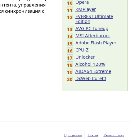
Opera
10
нтента, управления
KMPlayer
11
я синхронизация с
EVEREST Ultimate
12
Edition
AVG PC Tuneup
13
MSI Afterburner
14
Adobe Flash Player
15
CPU-Z
16
Unlocker
17
Alcohol 120%
18
AIDA64 Extreme
19
Dr.Web CureIt!
20
Программы
Статьи
Разработчику