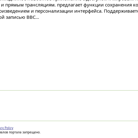
 и прямым трансляциям. предлагает функции сохранения ко
оизведением и персонализации интерфейса. Поддерживаетс
ой записью BBC...
acy Policy
иалов портала запрещено.