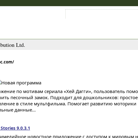
Войти на аккаунт
Зарегистрироваться
bution Ltd.
bc.com/
жение по мотивам сериала «Хей Дагги», пользователь помо
оить песочный замок. Подходит для дошкольников: простое
ление в стиле мультфильма. Помогает развитию моторики 
льные данные...
tories 9.0.3.1
имедийное новостное приложение с доступом к мировым но