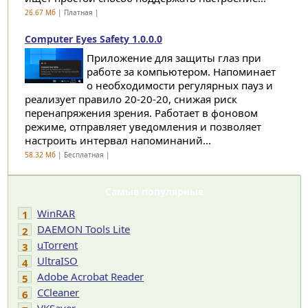
26.67 Мб
| Платная |
Computer Eyes Safety 1.0.0.0
Приложение для защиты глаз при
работе за компьютером. Напоминает
о необходимости регулярных пауз и
реализует правило 20-20-20, снижая риск
перенапряжения зрения. Работает в фоновом
режиме, отправляет уведомления и позволяет
настроить интервал напоминаний...
58.32 Мб
| Бесплатная |
Самые популярные
WinRAR
1
DAEMON Tools Lite
2
uTorrent
3
UltraISO
4
Adobe Acrobat Reader
5
CCleaner
6