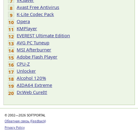
VKSaver
7
Avast Free Antivirus
8
K-Lite Codec Pack
9
Opera
10
KMPlayer
11
EVEREST Ultimate Edition
12
AVG PC Tuneup
13
MSI Afterburner
14
Adobe Flash Player
15
CPU-Z
16
Unlocker
17
Alcohol 120%
18
AIDA64 Extreme
19
Dr.Web CureIt!
20
© 2002—2026 SOFTPORTAL
Обратная связь (Feedback)
Privacy Policy