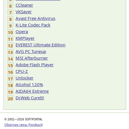
CCleaner
6
VKSaver
7
Avast Free Antivirus
8
K-Lite Codec Pack
9
Opera
10
KMPlayer
11
EVEREST Ultimate Edition
12
AVG PC Tuneup
13
MSI Afterburner
14
Adobe Flash Player
15
CPU-Z
16
Unlocker
17
Alcohol 120%
18
AIDA64 Extreme
19
Dr.Web CureIt!
20
© 2002—2026 SOFTPORTAL
Обратная связь (Feedback)