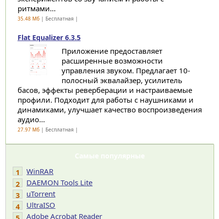
ритмами...
35.48 Мб
| Бесплатная |
Flat Equalizer 6.3.5
Приложение предоставляет
расширенные возможности
управления звуком. Предлагает 10-
полосный эквалайзер, усилитель
басов, эффекты реверберации и настраиваемые
профили. Подходит для работы с наушниками и
динамиками, улучшает качество воспроизведения
аудио...
27.97 Мб
| Бесплатная |
Самые популярные
WinRAR
1
DAEMON Tools Lite
2
uTorrent
3
UltraISO
4
Adobe Acrobat Reader
5