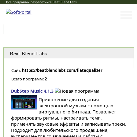
Все программы разработчика Beat Blend Labs
Программы
Статьи
Категории
Beat Blend Labs
Сайт:
https://beatblendlabs.com/flatequalizer
Всего программ:
2
DubStep Music 4.1.3
Приложение для создания
электронной музыки с помощью
виртуального битпада. Позволяет
формировать ритмы, настраивать темп,
применять звуковые эффекты и записывать треки.
Подходит для любительского продакшена,
экспериментов со звучанием и работы с