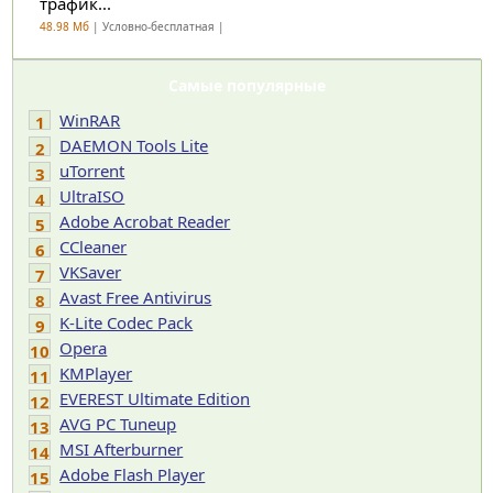
трафик...
48.98 Мб
| Условно-бесплатная |
Самые популярные
WinRAR
1
DAEMON Tools Lite
2
uTorrent
3
UltraISO
4
Adobe Acrobat Reader
5
CCleaner
6
VKSaver
7
Avast Free Antivirus
8
K-Lite Codec Pack
9
Opera
10
KMPlayer
11
EVEREST Ultimate Edition
12
AVG PC Tuneup
13
MSI Afterburner
14
Adobe Flash Player
15