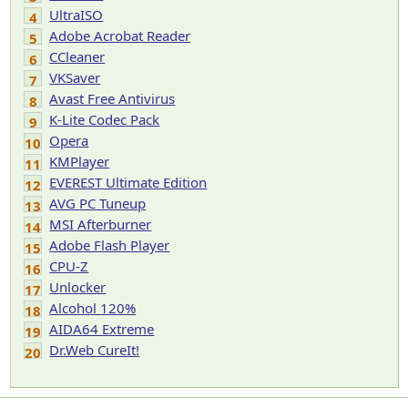
UltraISO
4
Adobe Acrobat Reader
5
CCleaner
6
VKSaver
7
Avast Free Antivirus
8
K-Lite Codec Pack
9
Opera
10
KMPlayer
11
EVEREST Ultimate Edition
12
AVG PC Tuneup
13
MSI Afterburner
14
Adobe Flash Player
15
CPU-Z
16
Unlocker
17
Alcohol 120%
18
AIDA64 Extreme
19
Dr.Web CureIt!
20