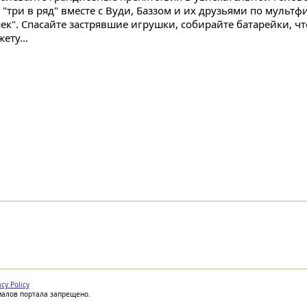
 "три в ряд" вместе с Вуди, Баззом и их друзьями по мульт
ек". Спасайте застрявшие игрушки, собирайте батарейки, ч
ету...
acy Policy
иалов портала запрещено.