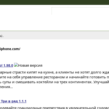
Войти на аккаунт
Зарегистрироваться
c.
giphone.com/
 1.98.0
арные страсти кипят на кухне, а клиенты не хотят долго жда
ите на себя управление рестораном и начинайте готовить 
ь супы и смешивать коктейли на трех континентах. Улучшай
ения...
Три в ряд 1.1.1
олевайте грандиозные препятствия в увлекательной голово