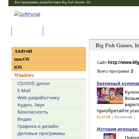
Все программы разработчика Big Fish Games, Inc.
Программы
Статьи
Категории
Big Fish Games, In
Android
macOS
Сайт:
http://www.bf
iOS
Всего программ:
2
Windows
CD/DVD диски
Безумный кулинар!
E-Mail
Кулин
Web разработчику
Возьм
варит
Аудио, Звук
приобретайте усил
Безопасность
96.89 Мб
| Бесплатная |
Видео
Графика и дизайн
История игрушек. 
Деловые программы
Преод