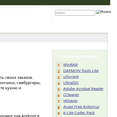
Карта сайта
RSS
Расширенный поиск
Самые популярные
WinRAR
1
DAEMON Tools Lite
2
uTorrent
ть своих заказов.
3
пончики, гамбургеры,
UltraISO
4
те кухню и
Adobe Acrobat Reader
5
CCleaner
6
VKSaver
7
Avast Free Antivirus
8
K-Lite Codec Pack
9
ломке для Android в