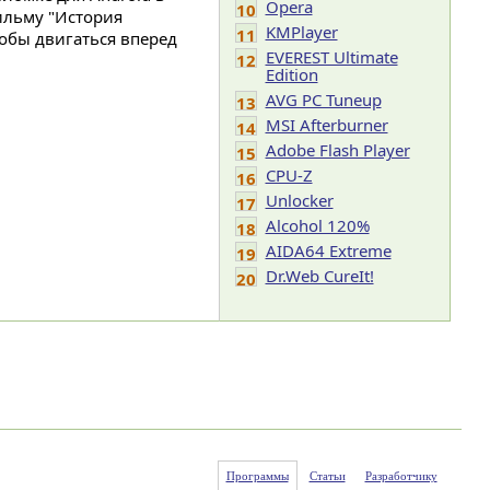
Opera
10
фильму "История
KMPlayer
11
тобы двигаться вперед
EVEREST Ultimate
12
Edition
AVG PC Tuneup
13
MSI Afterburner
14
Adobe Flash Player
15
CPU-Z
16
Unlocker
17
Alcohol 120%
18
AIDA64 Extreme
19
Dr.Web CureIt!
20
Программы
Статьи
Разработчику