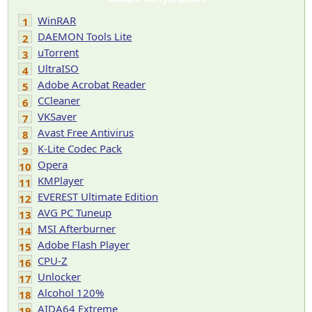
WinRAR
1
DAEMON Tools Lite
2
uTorrent
3
UltraISO
4
Adobe Acrobat Reader
5
CCleaner
6
VKSaver
7
Avast Free Antivirus
8
K-Lite Codec Pack
9
Opera
10
KMPlayer
11
EVEREST Ultimate Edition
12
AVG PC Tuneup
13
MSI Afterburner
14
Adobe Flash Player
15
CPU-Z
16
Unlocker
17
Alcohol 120%
18
AIDA64 Extreme
19