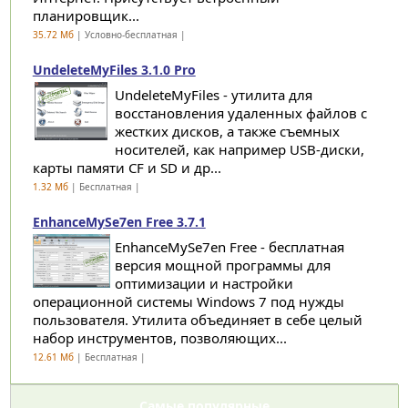
планировщик...
35.72 Мб
| Условно-бесплатная |
UndeleteMyFiles 3.1.0 Pro
UndeleteMyFiles - утилита для
восстановления удаленных файлов с
жестких дисков, а также съемных
носителей, как например USB-диски,
карты памяти CF и SD и др...
1.32 Мб
| Бесплатная |
EnhanceMySe7en Free 3.7.1
EnhanceMySe7en Free - бесплатная
версия мощной программы для
оптимизации и настройки
операционной системы Windows 7 под нужды
пользователя. Утилита объединяет в себе целый
набор инструментов, позволяющих...
12.61 Мб
| Бесплатная |
Самые популярные