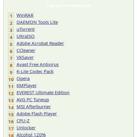
Самые популярные
WinRAR
1
DAEMON Tools Lite
2
uTorrent
3
UltraISO
4
Adobe Acrobat Reader
5
CCleaner
6
VKSaver
7
Avast Free Antivirus
8
K-Lite Codec Pack
9
Opera
10
KMPlayer
11
EVEREST Ultimate Edition
12
AVG PC Tuneup
13
MSI Afterburner
14
Adobe Flash Player
15
CPU-Z
16
Unlocker
17
Alcohol 120%
18