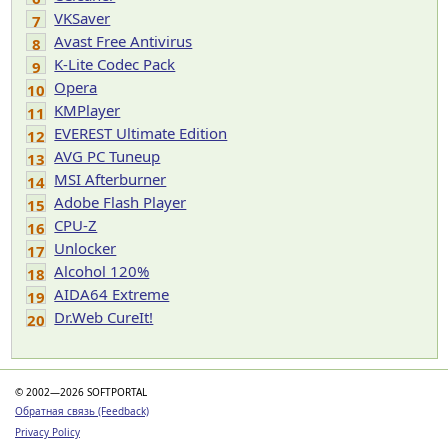
VKSaver
7
Avast Free Antivirus
8
K-Lite Codec Pack
9
Opera
10
KMPlayer
11
EVEREST Ultimate Edition
12
AVG PC Tuneup
13
MSI Afterburner
14
Adobe Flash Player
15
CPU-Z
16
Unlocker
17
Alcohol 120%
18
AIDA64 Extreme
19
Dr.Web CureIt!
20
© 2002—2026 SOFTPORTAL
Обратная связь (Feedback)
Privacy Policy