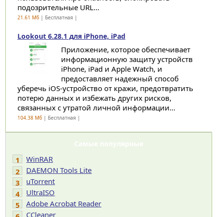
подозрительные URL...
21.61 Мб
| Бесплатная |
Lookout 6.28.1 для iPhone, iPad
Приложение, которое обеспечивает
информационную защиту устройств
iPhone, iPad и Apple Watch, и
предоставляет надежный способ
уберечь iOS-устройство от кражи, предотвратить
потерю данных и избежать других рисков,
связанных с утратой личной информации...
104.38 Мб
| Бесплатная |
Самые популярные
WinRAR
1
DAEMON Tools Lite
2
uTorrent
3
UltraISO
4
Adobe Acrobat Reader
5
CCleaner
6