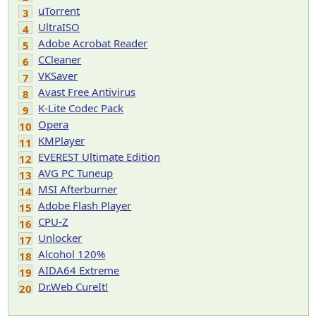
uTorrent
3
UltraISO
4
Adobe Acrobat Reader
5
CCleaner
6
VKSaver
7
Avast Free Antivirus
8
K-Lite Codec Pack
9
Opera
10
KMPlayer
11
EVEREST Ultimate Edition
12
AVG PC Tuneup
13
MSI Afterburner
14
Adobe Flash Player
15
CPU-Z
16
Unlocker
17
Alcohol 120%
18
AIDA64 Extreme
19
Dr.Web CureIt!
20