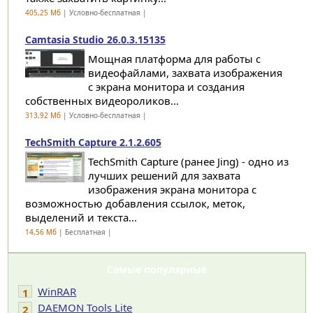
405,25 Мб
| Условно-бесплатная |
Camtasia Studio 26.0.3.15135
Мощная платформа для работы с
видеофайлами, захвата изображения
с экрана монитора и создания
собственных видеороликов...
313,92 Мб
| Условно-бесплатная |
TechSmith Capture 2.1.2.605
TechSmith Capture (ранее Jing) - одно из
лучших решений для захвата
изображения экрана монитора с
возможностью добавления ссылок, меток,
выделений и текста...
14,56 Мб
| Бесплатная |
Самые популярные
WinRAR
1
DAEMON Tools Lite
2