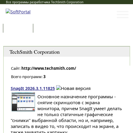
Все программы разработчика TechSmith Corporation
Программы
Статьи
Категории
TechSmith Corporation
Сайт:
http://www.techsmith.com/
Всего программ:
3
SnagIt 2026.3.1.11825
Основное назначение программы -
снятие скриншотов с экрана
монитора, причем SnagIt умеет делать
не только статичные графические
"снимки" выбранной области, но и, например,
записать в видео то, что происходит на экране, а
также захватить картинку...