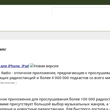
Войти на аккаунт
Зарегистрироваться
com/
 для iPhone, iPad
n Radio - отличное приложение, предлагающее к прослушив
ящих радиостанций и более 4 000 000 подкастов со всего мир
 Бесплатная |
ное приложение для прослушивания более 100 000 радиоста
амме присутствует большой выбор музыкальных жанров, а 
ворные и новостные радиостанции. Для быстрого доступа к