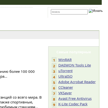
Карта сайта
RSS
Расширенный поиск
Самые популярные
WinRAR
1
DAEMON Tools Lite
2
uTorrent
анию более 100 000
3
а...
UltraISO
4
Adobe Acrobat Reader
5
CCleaner
6
VKSaver
7
нций со всего мира. В
Avast Free Antivirus
8
также спортивные,
K-Lite Codec Pack
9
 любимым станциям...