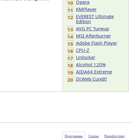
Opera
10
KMPlayer
11
EVEREST Ultimate
12
Edition
AVG PC Tuneup
13
MSI Afterburner
14
Adobe Flash Player
15
CPU-Z
16
Unlocker
17
Alcohol 120%
18
AIDA64 Extreme
19
Dr.Web CureIt!
20
Программы
Статьи
Разработчику