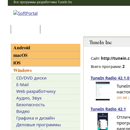
Все программы разработчика TuneIn Inc
Программы
Статьи
Категории
TuneIn Inc
Android
macOS
Сайт:
http://tunein.
iOS
Всего программ:
2
Windows
CD/DVD диски
TuneIn Radio 42.1.0
E-Mail
TuneI
Web разработчику
насто
Аудио, Звук
205 Мб
|
Безопасность
TuneIn Radio 42.1
Видео
Отлич
Графика и дизайн
прогр
Деловые программы
разго