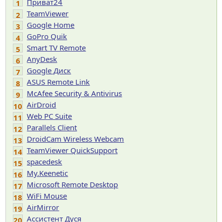
Приват24
1
TeamViewer
2
Google Home
3
GoPro Quik
4
Smart TV Remote
5
AnyDesk
6
Google Диск
7
ASUS Remote Link
8
McAfee Security & Antivirus
9
AirDroid
10
Web PC Suite
11
Parallels Client
12
DroidCam Wireless Webcam
13
TeamViewer QuickSupport
14
spacedesk
15
My.Keenetic
16
Microsoft Remote Desktop
17
WiFi Mouse
18
AirMirror
19
Ассистент Дуся
20