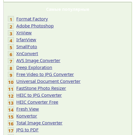
Самые популярные
Format Factory
1
Adobe Photoshop
2
XnView
3
IrfanView
4
SmallFoto
5
XnConvert
6
AVS Image Converter
7
Deep Exploration
8
Free Video to JPG Converter
9
Universal Document Converter
10
FastStone Photo Resizer
11
HEIC to JPG Converter
12
HEIC Converter Free
13
Fresh View
14
Konvertor
15
Total Image Converter
16
JPG to PDF
17