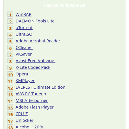
Самые популярные
WinRAR
1
DAEMON Tools Lite
2
uTorrent
3
UltraISO
4
Adobe Acrobat Reader
5
CCleaner
6
VKSaver
7
Avast Free Antivirus
8
K-Lite Codec Pack
9
Opera
10
KMPlayer
11
EVEREST Ultimate Edition
12
AVG PC Tuneup
13
MSI Afterburner
14
Adobe Flash Player
15
CPU-Z
16
Unlocker
17
Alcohol 120%
18