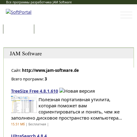
Все программы разработчика JAM Software
Программы
Статьи
Категории
JAM Software
Сайт:
http://www.jam-software.de
Всего программ:
3
TreeSize Free 4.8.1.610
Полезная портативная утилита,
которая поможет вам
сориентироваться и понять, чем же
заполнено дисковое пространство компьютера...
15.51 Мб
| Бесплатная |
UltraSearch 4.8.4