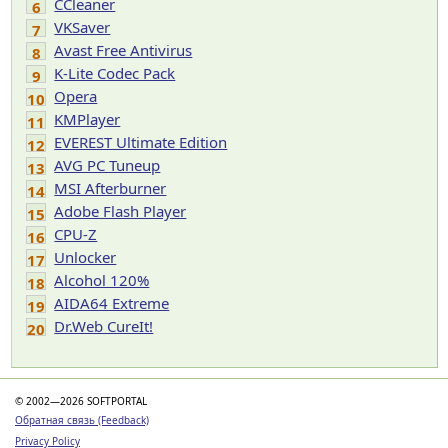
CCleaner
6
VKSaver
7
Avast Free Antivirus
8
K-Lite Codec Pack
9
Opera
10
KMPlayer
11
EVEREST Ultimate Edition
12
AVG PC Tuneup
13
MSI Afterburner
14
Adobe Flash Player
15
CPU-Z
16
Unlocker
17
Alcohol 120%
18
AIDA64 Extreme
19
Dr.Web CureIt!
20
© 2002—2026 SOFTPORTAL
Обратная связь (Feedback)
Privacy Policy