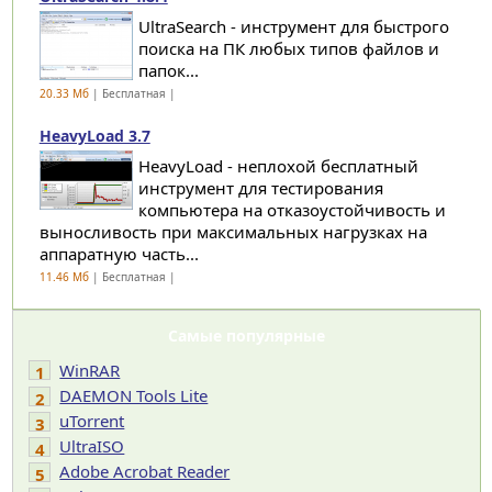
UltraSearch - инструмент для быстрого
поиска на ПК любых типов файлов и
папок...
20.33 Мб
| Бесплатная |
HeavyLoad 3.7
HeavyLoad - неплохой бесплатный
инструмент для тестирования
компьютера на отказоустойчивость и
выносливость при максимальных нагрузках на
аппаратную часть...
11.46 Мб
| Бесплатная |
Самые популярные
WinRAR
1
DAEMON Tools Lite
2
uTorrent
3
UltraISO
4
Adobe Acrobat Reader
5