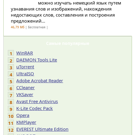
можно изучать немецкий язык путем
узнавания слов и изображений, нахождения
недостающих слов, составления и построения
предложений...
46,79 Мб
| Бесплатная |
Самые популярные
WinRAR
1
DAEMON Tools Lite
2
uTorrent
3
UltraISO
4
Adobe Acrobat Reader
5
CCleaner
6
VKSaver
7
Avast Free Antivirus
8
K-Lite Codec Pack
9
Opera
10
KMPlayer
11
EVEREST Ultimate Edition
12