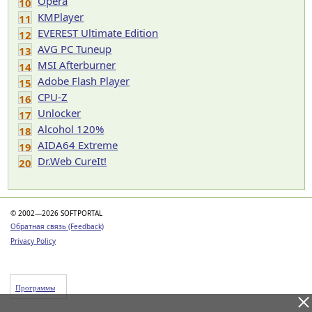
Opera
10
KMPlayer
11
EVEREST Ultimate Edition
12
AVG PC Tuneup
13
MSI Afterburner
14
Adobe Flash Player
15
CPU-Z
16
Unlocker
17
Alcohol 120%
18
AIDA64 Extreme
19
Dr.Web CureIt!
20
© 2002—2026 SOFTPORTAL
Обратная связь (Feedback)
Privacy Policy
Программы