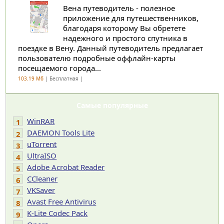
Вена путеводитель - полезное
приложение для путешественников,
благодаря которому Вы обретете
надежного и простого спутника в
поездке в Вену. Данный путеводитель предлагает
пользователю подробные оффлайн-карты
посещаемого города...
103.19 Мб
| Бесплатная |
Самые популярные
WinRAR
1
DAEMON Tools Lite
2
uTorrent
3
UltraISO
4
Adobe Acrobat Reader
5
CCleaner
6
VKSaver
7
Avast Free Antivirus
8
K-Lite Codec Pack
9