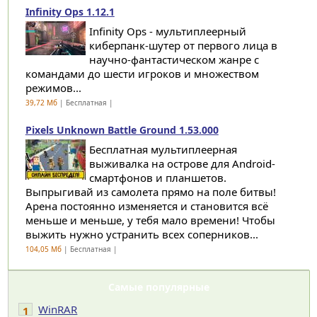
Infinity Ops 1.12.1
Infinity Ops - мультиплеерный
киберпанк-шутер от первого лица в
научно-фантастическом жанре с
командами до шести игроков и множеством
режимов...
39,72 Мб
| Бесплатная |
Pixels Unknown Battle Ground 1.53.000
Бесплатная мультиплеерная
выживалка на острове для Android-
смартфонов и планшетов.
Выпрыгивай из самолета прямо на поле битвы!
Арена постоянно изменяется и становится всё
меньше и меньше, у тебя мало времени! Чтобы
выжить нужно устранить всех соперников...
104,05 Мб
| Бесплатная |
Самые популярные
WinRAR
1