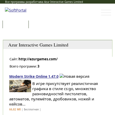
Все программы разработчика Azur Interactive Games Limited
Программы
Статьи
Категории
Azur Interactive Games Limited
Сайт:
http://azurgames.com/
Всего программ:
3
Modern Strike Online 1.47.0
В игре присутствует реалистичная
графика в стиле cs:go, множество
разновидностей пистолетов,
автоматов, пулемётов, дробовиков, ножей и
кейсов...
66,82 Мб
| Бесплатная |