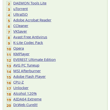
DAEMON Tools Lite
2
uTorrent
3
UltraISO
4
Adobe Acrobat Reader
5
CCleaner
6
VKSaver
7
Avast Free Antivirus
8
K-Lite Codec Pack
9
Opera
10
KMPlayer
11
EVEREST Ultimate Edition
12
AVG PC Tuneup
13
MSI Afterburner
14
Adobe Flash Player
15
CPU-Z
16
Unlocker
17
Alcohol 120%
18
AIDA64 Extreme
19
Dr.Web CureIt!
20