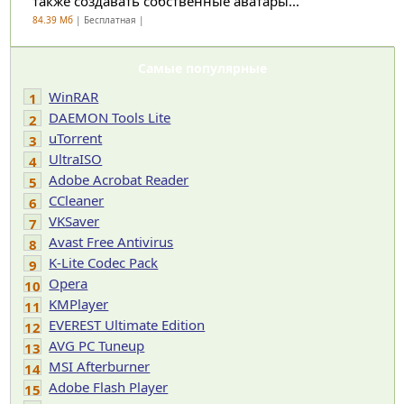
также создавать собственные аватары...
84.39 Мб
| Бесплатная |
Самые популярные
WinRAR
1
DAEMON Tools Lite
2
uTorrent
3
UltraISO
4
Adobe Acrobat Reader
5
CCleaner
6
VKSaver
7
Avast Free Antivirus
8
K-Lite Codec Pack
9
Opera
10
KMPlayer
11
EVEREST Ultimate Edition
12
AVG PC Tuneup
13
MSI Afterburner
14
Adobe Flash Player
15