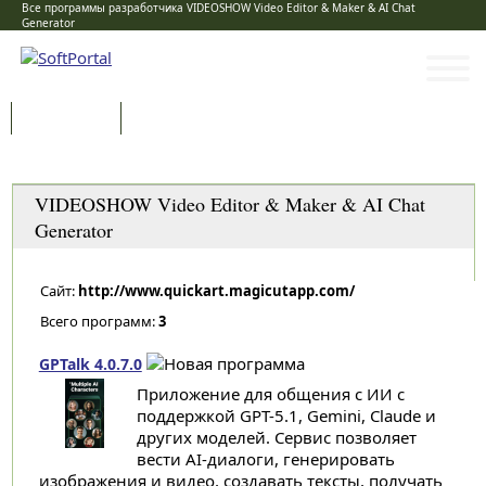
Все программы разработчика VIDEOSHOW Video Editor & Maker & AI Chat
Generator
Программы
Статьи
Категории
VIDEOSHOW Video Editor & Maker & AI Chat
Generator
Сайт:
http://www.quickart.magicutapp.com/
Всего программ:
3
GPTalk 4.0.7.0
Приложение для общения с ИИ с
поддержкой GPT-5.1, Gemini, Claude и
других моделей. Сервис позволяет
вести AI-диалоги, генерировать
изображения и видео, создавать тексты, получать