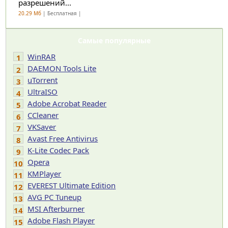
разрешений...
20.29 Мб
| Бесплатная |
Самые популярные
WinRAR
1
DAEMON Tools Lite
2
uTorrent
3
UltraISO
4
Adobe Acrobat Reader
5
CCleaner
6
VKSaver
7
Avast Free Antivirus
8
K-Lite Codec Pack
9
Opera
10
KMPlayer
11
EVEREST Ultimate Edition
12
AVG PC Tuneup
13
MSI Afterburner
14
Adobe Flash Player
15