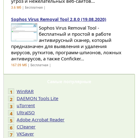
угроз и нежелательных веб-сайтов...
3.6 Мб
| Бесплатная |
Sophos Virus Removal Tool 2.8.0 (19.08.2020)
Sophos Virus Removal Tool -
бесплатный и простой в работе
антивирусный сканер, который
предназначен для выявления и удаления
вирусов, руткитов, программ-шпионов, ложных
антивирусов, а также Conficker...
167.09 Мб
| Бесплатная |
Самые популярные
WinRAR
1
DAEMON Tools Lite
2
uTorrent
3
UltraISO
4
Adobe Acrobat Reader
5
CCleaner
6
VKSaver
7