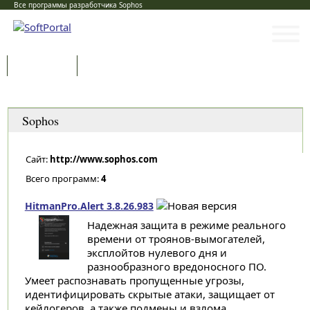
Все программы разработчика Sophos
Программы
Статьи
Категории
Sophos
Сайт:
http://www.sophos.com
Всего программ:
4
HitmanPro.Alert 3.8.26.983
Надежная защита в режиме реального
времени от троянов-вымогателей,
эксплойтов нулевого дня и
разнообразного вредоносного ПО.
Умеет распознавать пропущенные угрозы,
идентифицировать скрытые атаки, защищает от
кейлогеров, а также подмены и взлома