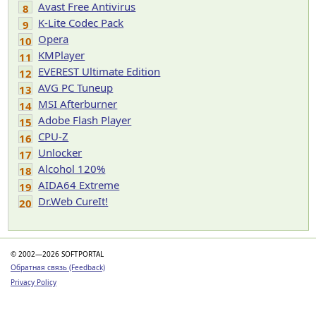
Avast Free Antivirus
8
K-Lite Codec Pack
9
Opera
10
KMPlayer
11
EVEREST Ultimate Edition
12
AVG PC Tuneup
13
MSI Afterburner
14
Adobe Flash Player
15
CPU-Z
16
Unlocker
17
Alcohol 120%
18
AIDA64 Extreme
19
Dr.Web CureIt!
20
© 2002—2026 SOFTPORTAL
Обратная связь (Feedback)
Privacy Policy