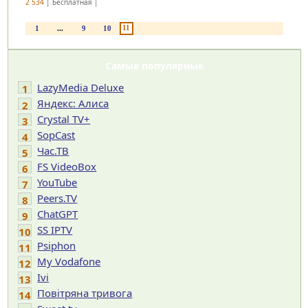
2 534
| Бесплатная |
11
1
...
9
10
Самые популярные
LazyMedia Deluxe
1
Яндекс: Алиса
2
Crystal TV+
3
SopCast
4
Час.ТВ
5
FS VideoBox
6
YouTube
7
Peers.TV
8
ChatGPT
9
SS IPTV
10
Psiphon
11
My Vodafone
12
Ivi
13
Повітряна тривога
14