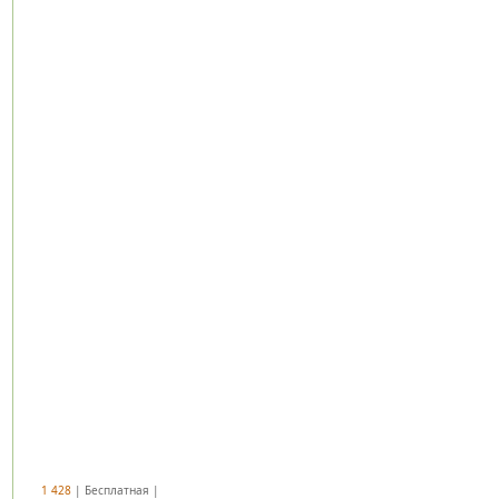
1 428
| Бесплатная |