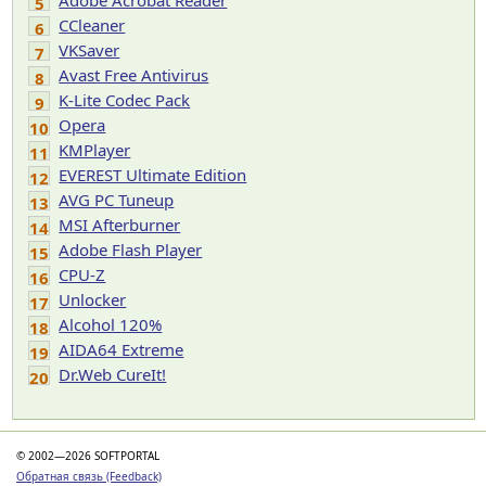
Adobe Acrobat Reader
5
CCleaner
6
VKSaver
7
Avast Free Antivirus
8
K-Lite Codec Pack
9
Opera
10
KMPlayer
11
EVEREST Ultimate Edition
12
AVG PC Tuneup
13
MSI Afterburner
14
Adobe Flash Player
15
CPU-Z
16
Unlocker
17
Alcohol 120%
18
AIDA64 Extreme
19
Dr.Web CureIt!
20
© 2002—2026 SOFTPORTAL
Обратная связь (Feedback)